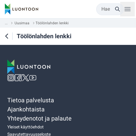
Hae
...
Uusimaa
Töölönlahden lenkki
Töölönlahden lenkki
Tietoa palvelusta
Ajankohtaista
Yhteydenotot ja palaute
Yleiset käyttöehdot
Saavutettavuusseloste