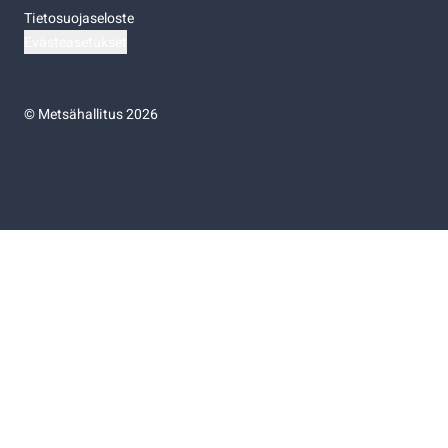
Tietosuojaseloste
Evästeasetukset
©
Metsähallitus 2026