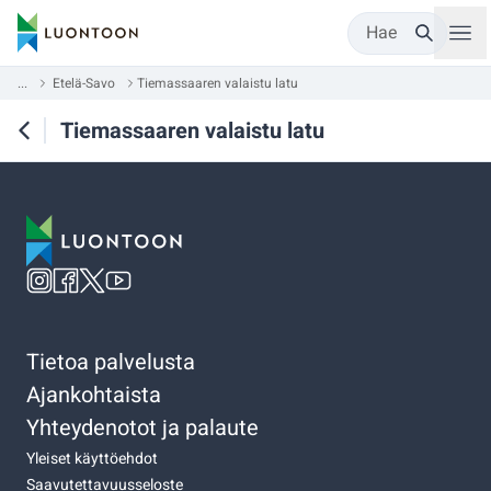
Hae
...
Etelä-Savo
Tiemassaaren valaistu latu
Tiemassaaren valaistu latu
Tietoa palvelusta
Ajankohtaista
Yhteydenotot ja palaute
Yleiset käyttöehdot
Saavutettavuusseloste