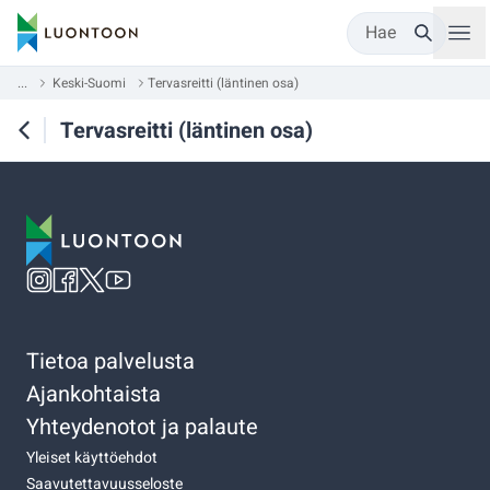
Hae
...
Keski-Suomi
Tervasreitti (läntinen osa)
Tervasreitti (läntinen osa)
Tietoa palvelusta
Ajankohtaista
Yhteydenotot ja palaute
Yleiset käyttöehdot
Saavutettavuusseloste