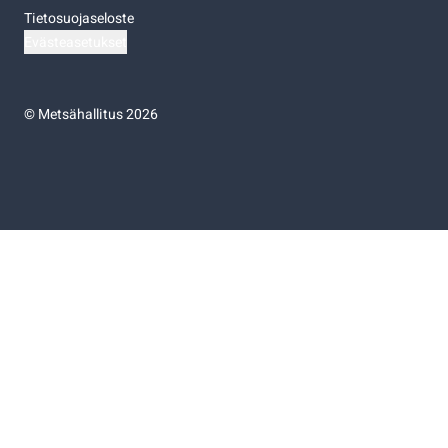
Tietosuojaseloste
Evästeasetukset
©
Metsähallitus 2026