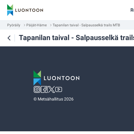
R
Pyöräily
Päijät-Häme
Tapanilan taival - Salpausselkä trails MTB
Tapanilan taival - Salpausselkä tra
©
Metsähallitus 2026