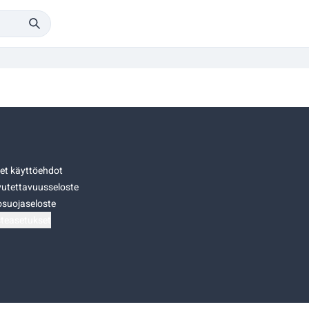
set käyttöehdot
utettavuusseloste
osuojaseloste
teasetukset