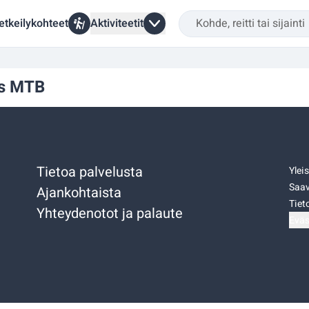
etkeilykohteet
Aktiviteetit
ils MTB
Tietoa palvelusta
Ylei
Saav
Ajankohtaista
Tiet
Yhteydenotot ja palaute
Eväs