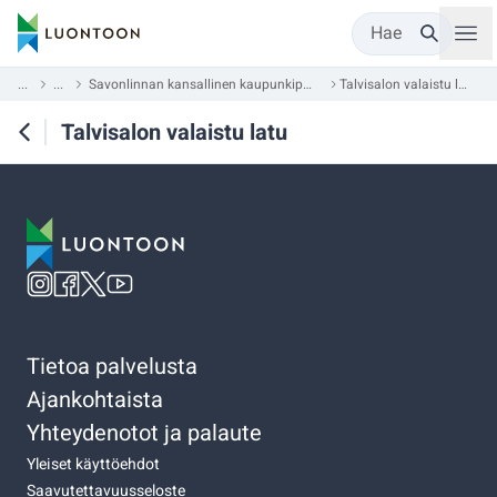
Hae
...
...
Savonlinnan kansallinen kaupunkipuisto
Talvisalon valaistu latu
Talvisalon valaistu latu
Tietoa palvelusta
Ajankohtaista
Yhteydenotot ja palaute
Yleiset käyttöehdot
Saavutettavuusseloste