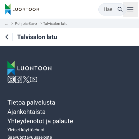
Hae
...
Pohjois-Savo
Talvisalon latu
Talvisalon latu
Tietoa palvelusta
Ajankohtaista
Yhteydenotot ja palaute
Yleiset käyttöehdot
Saavutettavuusseloste