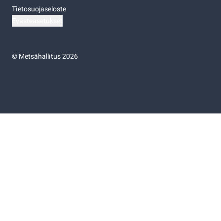
Tietosuojaseloste
Evästeasetukset
©
Metsähallitus 2026