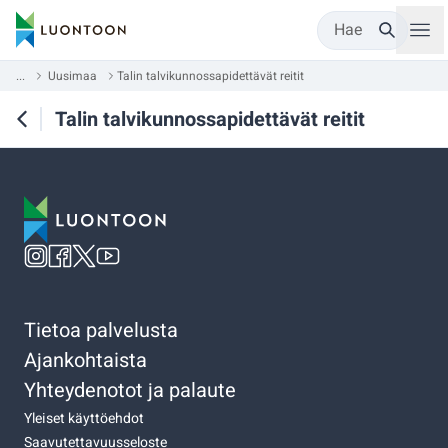
Hae
...
Uusimaa
Talin talvikunnossapidettävät reitit
Talin talvikunnossapidettävät reitit
Tietoa palvelusta
Ajankohtaista
Yhteydenotot ja palaute
Yleiset käyttöehdot
Saavutettavuusseloste