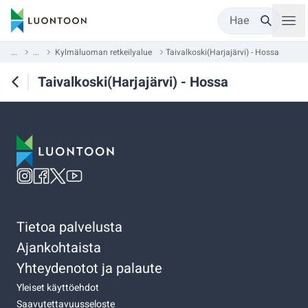
Hae
...
...
Kylmäluoman retkeilyalue
Taivalkoski(Harjajärvi) - Hossa
Taivalkoski(Harjajärvi) - Hossa
Tietoa palvelusta
Ajankohtaista
Yhteydenotot ja palaute
Yleiset käyttöehdot
Saavutettavuusseloste