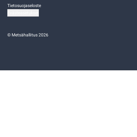
Tietosuojaseloste
Evästeasetukset
©
Metsähallitus 2026