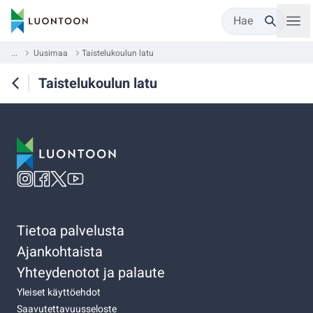
Hae
...
Uusimaa
Taistelukoulun latu
Taistelukoulun latu
Tietoa palvelusta
Ajankohtaista
Yhteydenotot ja palaute
Yleiset käyttöehdot
Saavutettavuusseloste