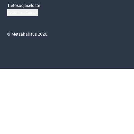
Tietosuojaseloste
Evästeasetukset
©
Metsähallitus 2026