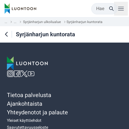
Hae
...
...
Syrjänharjun ulkoilualue
Syrjänharjun kuntorata
Syrjänharjun kuntorata
Tietoa palvelusta
Ajankohtaista
Yhteydenotot ja palaute
Yleiset käyttöehdot
Saavutettavuusseloste