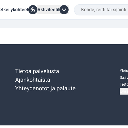
etkeilykohteet
Aktiviteetit
Tietoa palvelusta
Ylei
Saav
Ajankohtaista
Tiet
Yhteydenotot ja palaute
Eväs