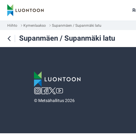
R
Hiihto
Kymenlaakso
Supanmäen / Supanmäki latu
Supanmäen / Supanmäki latu
©
Metsähallitus 2026