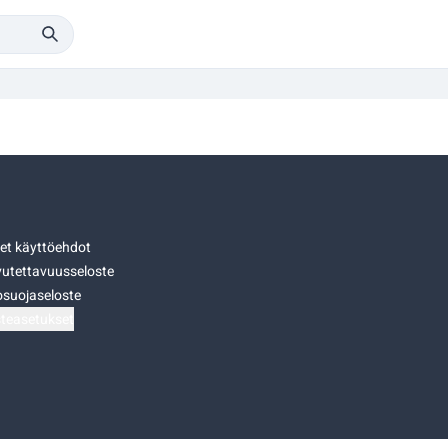
set käyttöehdot
utettavuusseloste
osuojaseloste
teasetukset