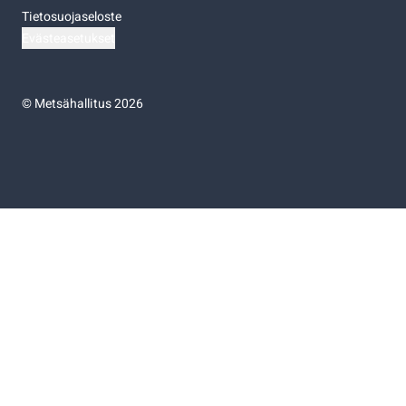
Tietosuojaseloste
Evästeasetukset
©
Metsähallitus 2026