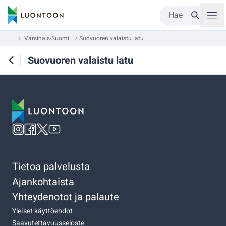
Hae
...
Varsinais-Suomi
Suovuoren valaistu latu
Suovuoren valaistu latu
Tietoa palvelusta
Ajankohtaista
Yhteydenotot ja palaute
Yleiset käyttöehdot
Saavutettavuusseloste