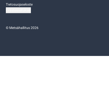
Tietosuojaseloste
Evästeasetukset
©
Metsähallitus 2026