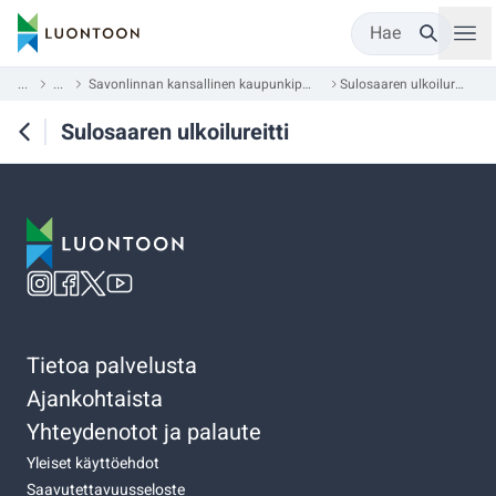
Hae
...
...
Savonlinnan kansallinen kaupunkipuisto
Sulosaaren ulkoilureitti
Sulosaaren ulkoilureitti
Tietoa palvelusta
Ajankohtaista
Yhteydenotot ja palaute
Yleiset käyttöehdot
Saavutettavuusseloste