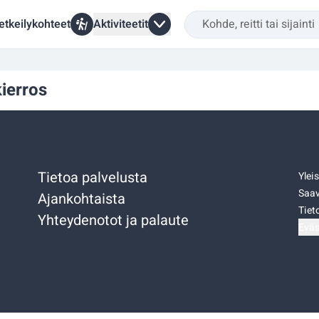
etkeilykohteet
Aktiviteetit
ierros
Tietoa palvelusta
Ylei
Saav
Ajankohtaista
Tiet
Yhteydenotot ja palaute
Eväs