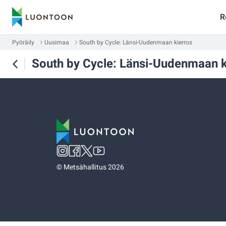
R
Pyöräily
Uusimaa
South by Cycle: Länsi-Uudenmaan kierros
South by Cycle: Länsi-Uudenmaan k
©
Metsähallitus 2026