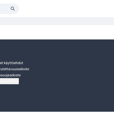
set käyttöehdot
utettavuusseloste
osuojaseloste
teasetukset