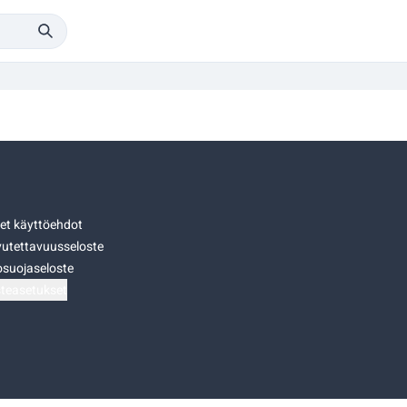
set käyttöehdot
utettavuusseloste
osuojaseloste
teasetukset