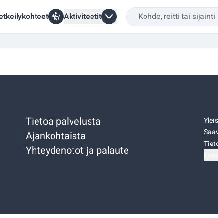
etkeilykohteet
Aktiviteetit
Tietoa palvelusta
Ylei
Saav
Ajankohtaista
Tiet
Yhteydenotot ja palaute
Eväs