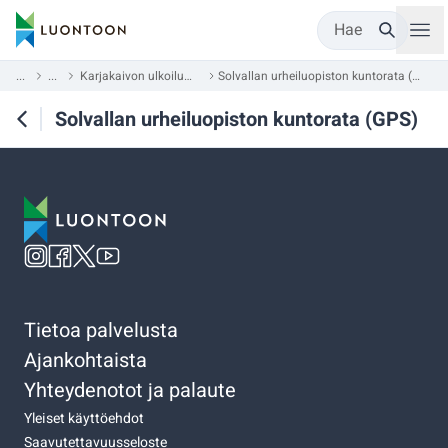
Hae
...
...
Karjakaivon ulkoilualue
Solvallan urheiluopiston kuntorata (GPS)
Solvallan urheiluopiston kuntorata (GPS)
Tietoa palvelusta
Ajankohtaista
Yhteydenotot ja palaute
Yleiset käyttöehdot
Saavutettavuusseloste