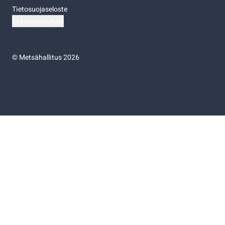
Tietosuojaseloste
Evästeasetukset
©
Metsähallitus 2026