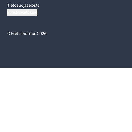
Tietosuojaseloste
Evästeasetukset
©
Metsähallitus 2026