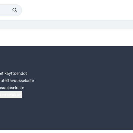
set käyttöehdot
utettavuusseloste
osuojaseloste
teasetukset