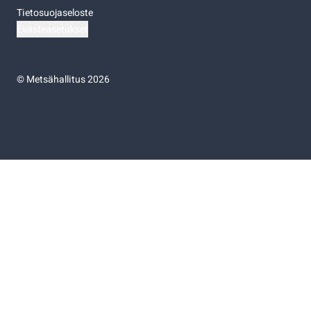
Tietosuojaseloste
Evästeasetukset
©
Metsähallitus 2026