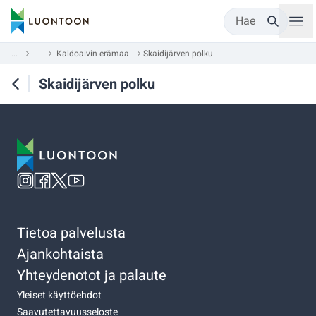
Hae
...
...
Kaldoaivin erämaa
Skaidijärven polku
Skaidijärven polku
Tietoa palvelusta
Ajankohtaista
Yhteydenotot ja palaute
Yleiset käyttöehdot
Saavutettavuusseloste