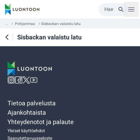
Hae
...
Pohjanmaa
Sisbackan valaistu latu
Sisbackan valaistu latu
Tietoa palvelusta
Ajankohtaista
Yhteydenotot ja palaute
Yleiset käyttöehdot
Saavutettavuusseloste