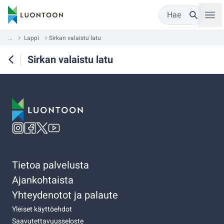
Hae
...
Lappi
Sirkan valaistu latu
Sirkan valaistu latu
Tietoa palvelusta
Ajankohtaista
Yhteydenotot ja palaute
Yleiset käyttöehdot
Saavutettavuusseloste