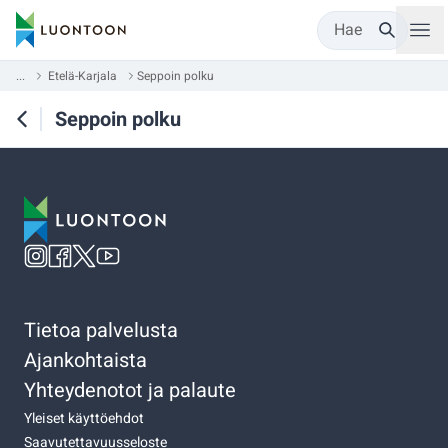
Hae
...
Etelä-Karjala
Seppoin polku
Seppoin polku
Tietoa palvelusta
Ajankohtaista
Yhteydenotot ja palaute
Yleiset käyttöehdot
Saavutettavuusseloste