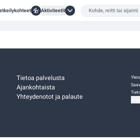
etkeilykohteet
Aktiviteetit
Tietoa palvelusta
Ylei
Saav
Ajankohtaista
Tiet
Yhteydenotot ja palaute
Eväs