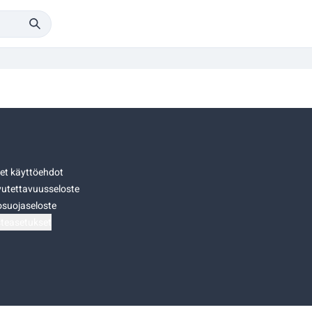
set käyttöehdot
utettavuusseloste
osuojaseloste
teasetukset