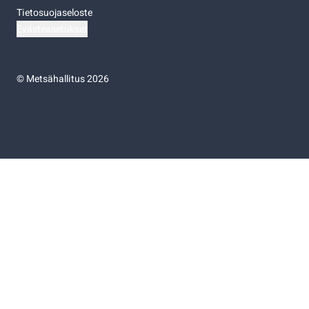
Tietosuojaseloste
Evästeasetukset
©
Metsähallitus 2026