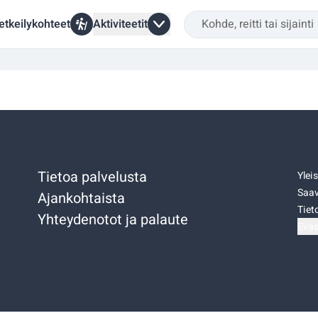
etkeilykohteet
Aktiviteetit
Tietoa palvelusta
Ylei
Saav
Ajankohtaista
Tiet
Yhteydenotot ja palaute
Eväs