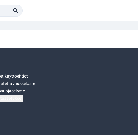
set käyttöehdot
utettavuusseloste
osuojaseloste
teasetukset