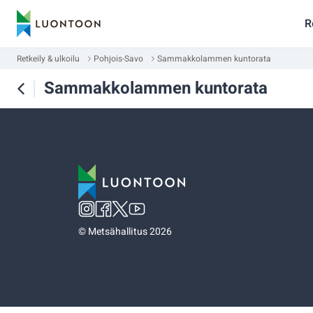
R
Retkeily & ulkoilu
Pohjois-Savo
Sammakkolammen kuntorata
Sammakkolammen kuntorata
©
Metsähallitus 2026