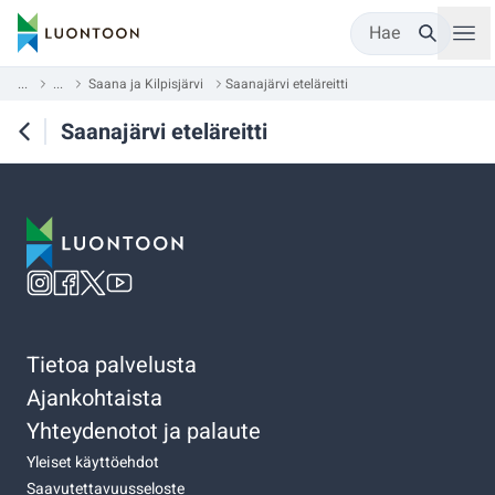
Hae
...
...
Saana ja Kilpisjärvi
Saanajärvi eteläreitti
Saanajärvi eteläreitti
Tietoa palvelusta
Ajankohtaista
Yhteydenotot ja palaute
Yleiset käyttöehdot
Saavutettavuusseloste