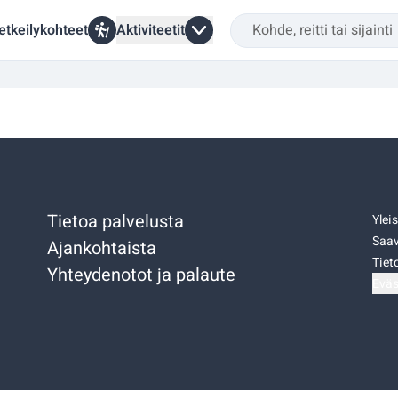
etkeilykohteet
Aktiviteetit
Tietoa palvelusta
Ylei
Saav
Ajankohtaista
Tiet
Yhteydenotot ja palaute
Eväs