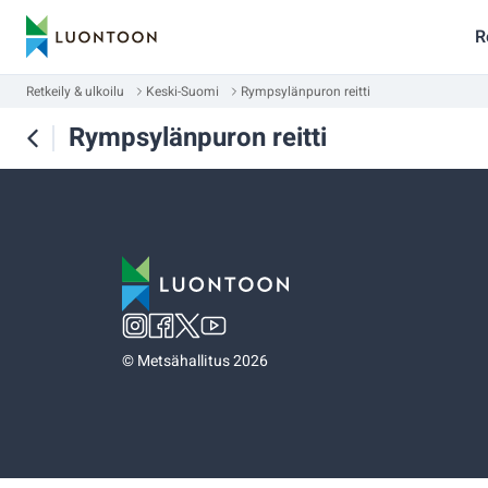
R
Retkeily & ulkoilu
Keski-Suomi
Rympsylänpuron reitti
Rympsylänpuron reitti
©
Metsähallitus 2026