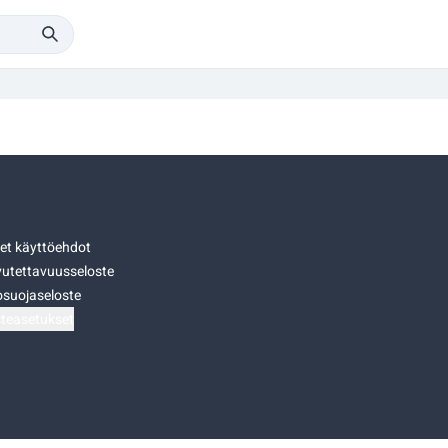
set käyttöehdot
utettavuusseloste
osuojaseloste
teasetukset