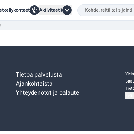
etkeilykohteet
Aktiviteetit
s
Tietoa palvelusta
Ylei
Saav
Ajankohtaista
Tiet
Yhteydenotot ja palaute
Eväs