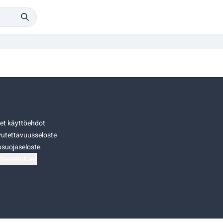
set käyttöehdot
utettavuusseloste
osuojaseloste
teasetukset