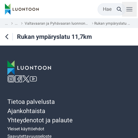
Hae
...
...
Valtavaaran ja Pyhävaaran luonnonsuojelualue
Rukan ympäryslatu 11,7km
Rukan ympäryslatu 11,7km
Tietoa palvelusta
Ajankohtaista
Yhteydenotot ja palaute
Yleiset käyttöehdot
Saavutettavuusseloste