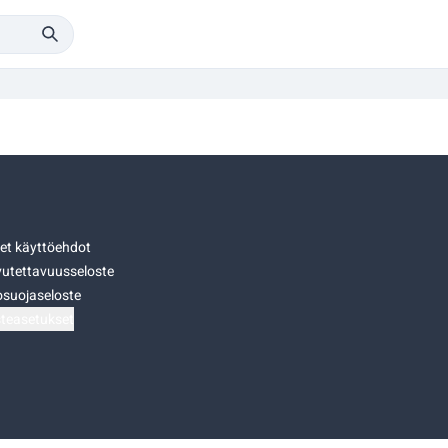
set käyttöehdot
utettavuusseloste
osuojaseloste
teasetukset