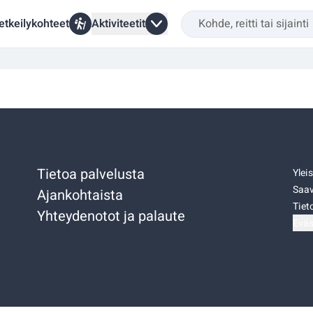
etkeilykohteet
Aktiviteetit
Tietoa palvelusta
Ylei
Saav
Ajankohtaista
Tiet
Yhteydenotot ja palaute
Eväs