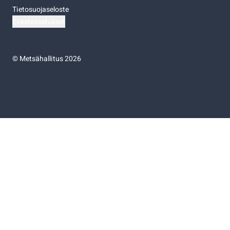
Tietosuojaseloste
Evästeasetukset
©
Metsähallitus 2026