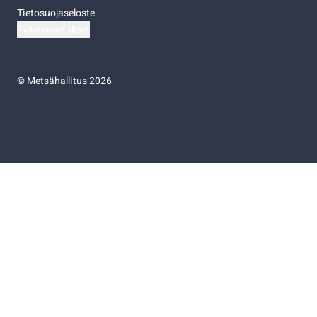
Tietosuojaseloste
Evästeasetukset
©
Metsähallitus 2026