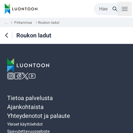
Hae
...
Pirkanmaa
Roukon ladut
Roukon ladut
Tietoa palvelusta
Ajankohtaista
Yhteydenotot ja palaute
Yleiset käyttöehdot
Saavutettavuusseloste