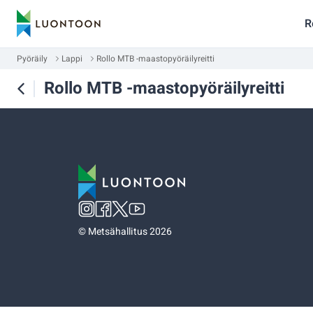
R
Pyöräily
Lappi
Rollo MTB -maastopyöräilyreitti
Rollo MTB -maastopyöräilyreitti
©
Metsähallitus 2026