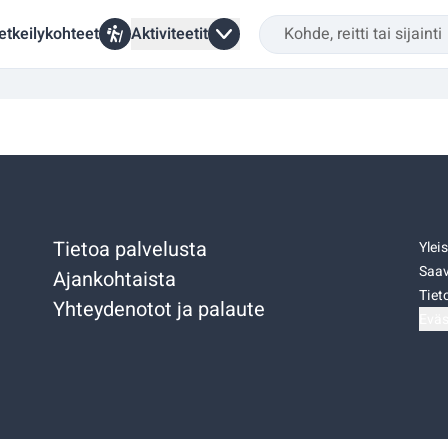
etkeilykohteet
Aktiviteetit
Tietoa palvelusta
Ylei
Saav
Ajankohtaista
Tiet
Yhteydenotot ja palaute
Eväs