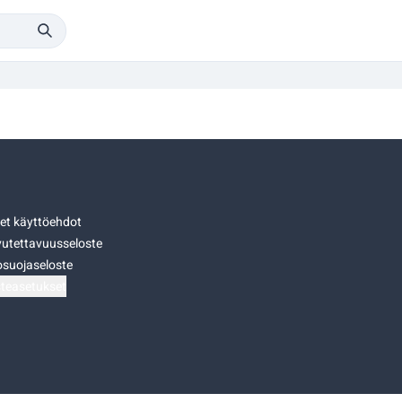
set käyttöehdot
utettavuusseloste
osuojaseloste
teasetukset