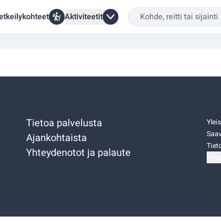
etkeilykohteet
Aktiviteetit
Tietoa palvelusta
Ylei
Saav
Ajankohtaista
Tiet
Yhteydenotot ja palaute
Eväs