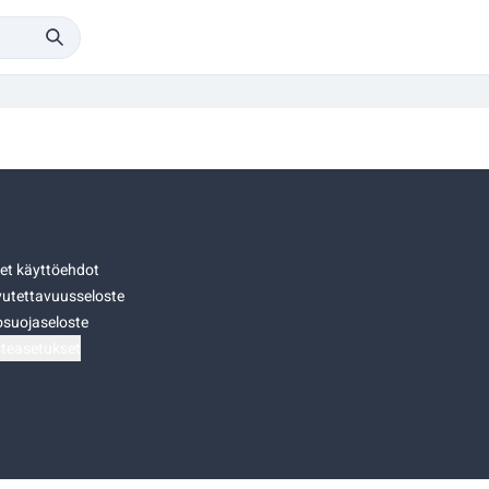
set käyttöehdot
utettavuusseloste
osuojaseloste
teasetukset