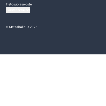
Tietosuojaseloste
Evästeasetukset
©
Metsähallitus 2026