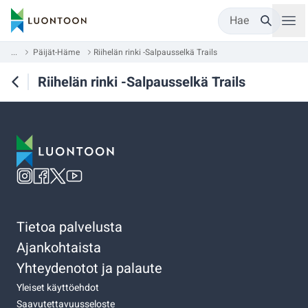
Hae
...
Päijät-Häme
Riihelän rinki -Salpausselkä Trails
Riihelän rinki -Salpausselkä Trails
Tietoa palvelusta
Ajankohtaista
Yhteydenotot ja palaute
Yleiset käyttöehdot
Saavutettavuusseloste