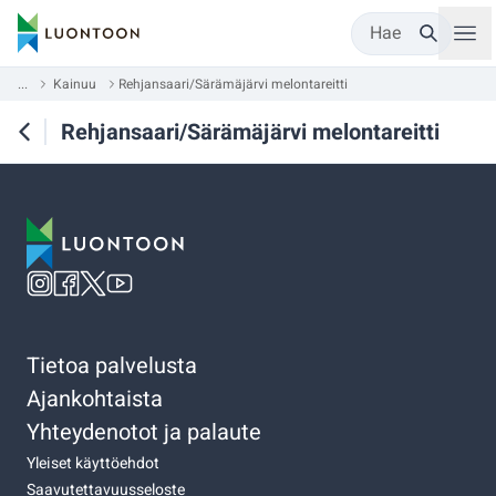
Hae
...
Kainuu
Rehjansaari/Särämäjärvi melontareitti
Rehjansaari/Särämäjärvi melontareitti
Tietoa palvelusta
Ajankohtaista
Yhteydenotot ja palaute
Yleiset käyttöehdot
Saavutettavuusseloste