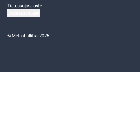
Tietosuojaseloste
Evästeasetukset
©
Metsähallitus 2026