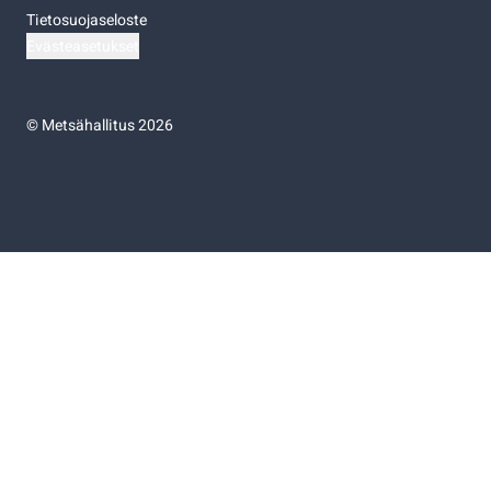
Tietosuojaseloste
Evästeasetukset
©
Metsähallitus 2026