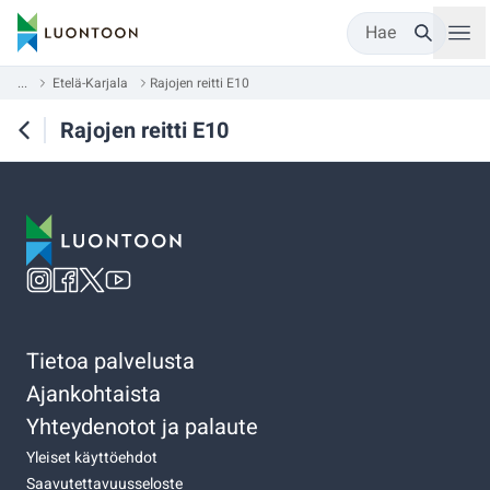
Hae
...
Etelä-Karjala
Rajojen reitti E10
Rajojen reitti E10
Tietoa palvelusta
Ajankohtaista
Yhteydenotot ja palaute
Yleiset käyttöehdot
Saavutettavuusseloste