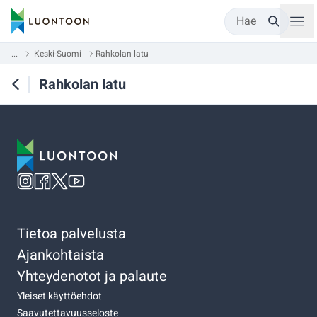
Hae
...
Keski-Suomi
Rahkolan latu
Rahkolan latu
Tietoa palvelusta
Ajankohtaista
Yhteydenotot ja palaute
Yleiset käyttöehdot
Saavutettavuusseloste