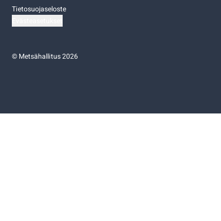
Tietosuojaseloste
Evästeasetukset
©
Metsähallitus 2026