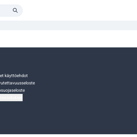
set käyttöehdot
utettavuusseloste
osuojaseloste
teasetukset