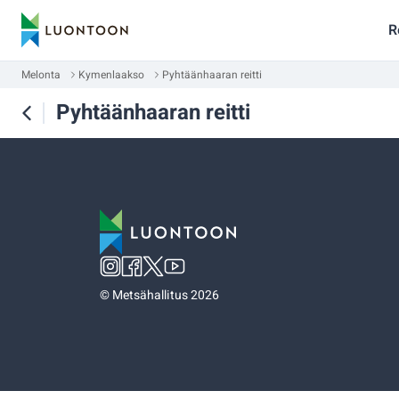
R
Melonta
Kymenlaakso
Pyhtäänhaaran reitti
Pyhtäänhaaran reitti
©
Metsähallitus 2026