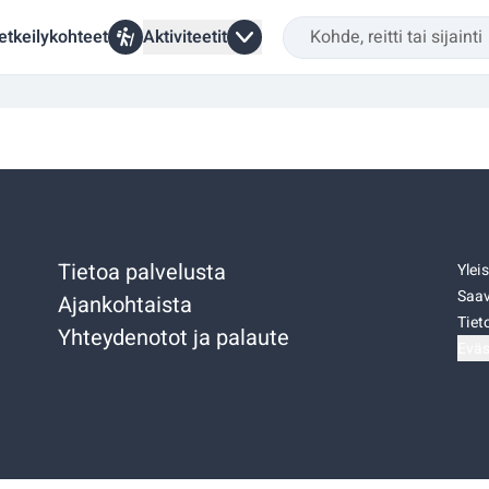
etkeilykohteet
Aktiviteetit
Tietoa palvelusta
Ylei
Saav
Ajankohtaista
Tiet
Yhteydenotot ja palaute
Eväs