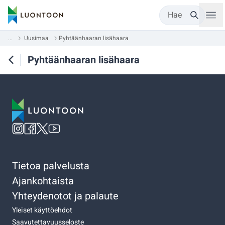
Hae
...
Uusimaa
Pyhtäänhaaran lisähaara
Pyhtäänhaaran lisähaara
Tietoa palvelusta
Ajankohtaista
Yhteydenotot ja palaute
Yleiset käyttöehdot
Saavutettavuusseloste