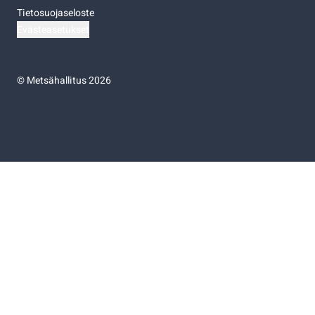
Tietosuojaseloste
Evästeasetukset
©
Metsähallitus 2026