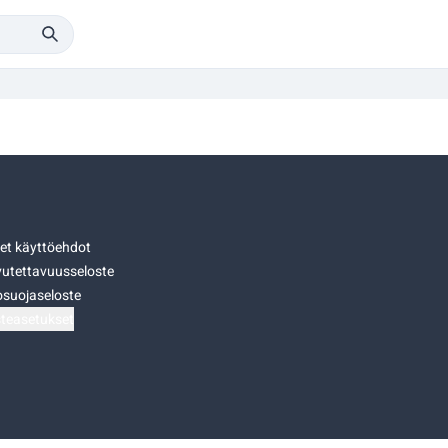
set käyttöehdot
utettavuusseloste
osuojaseloste
teasetukset