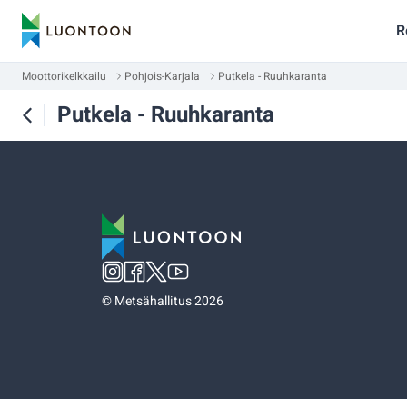
R
Moottorikelkkailu
Pohjois-Karjala
Putkela - Ruuhkaranta
Putkela - Ruuhkaranta
©
Metsähallitus 2026