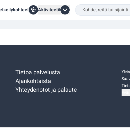
etkeilykohteet
Aktiviteetit
Tietoa palvelusta
Ylei
Saav
Ajankohtaista
Tiet
Yhteydenotot ja palaute
Eväs