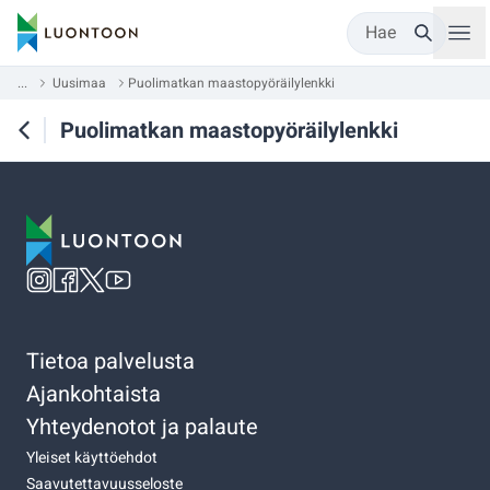
Hae
...
Uusimaa
Puolimatkan maastopyöräilylenkki
Puolimatkan maastopyöräilylenkki
Tietoa palvelusta
Ajankohtaista
Yhteydenotot ja palaute
Yleiset käyttöehdot
Saavutettavuusseloste