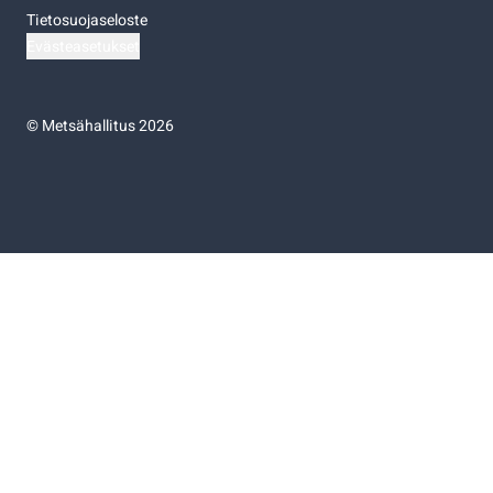
Tietosuojaseloste
Evästeasetukset
©
Metsähallitus 2026