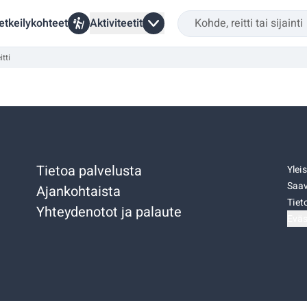
etkeilykohteet
Aktiviteetit
tti
Tietoa palvelusta
Ylei
Saav
Ajankohtaista
Tiet
Yhteydenotot ja palaute
Eväs