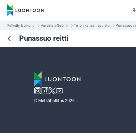
R
Retkeily & ulkoilu
Varsinais-Suomi
Teijon kansallispuisto
Punassuo rei
Punassuo reitti
©
Metsähallitus 2026