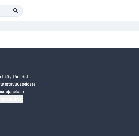
set käyttöehdot
utettavuusseloste
osuojaseloste
teasetukset