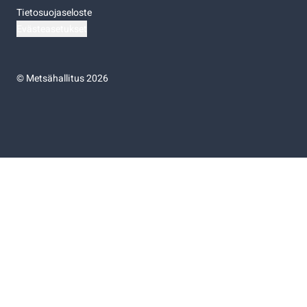
Tietosuojaseloste
Evästeasetukset
©
Metsähallitus 2026