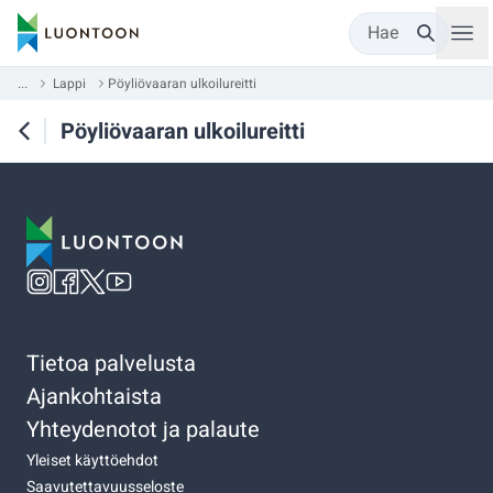
Hae
...
Lappi
Pöyliövaaran ulkoilureitti
Pöyliövaaran ulkoilureitti
Tietoa palvelusta
Ajankohtaista
Yhteydenotot ja palaute
Yleiset käyttöehdot
Saavutettavuusseloste