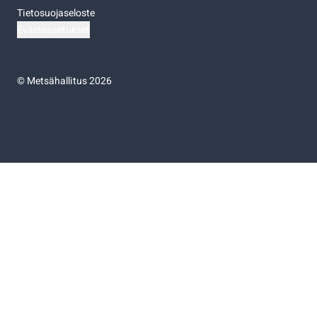
Tietosuojaseloste
Evästeasetukset
©
Metsähallitus 2026