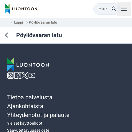
Hae
...
Lappi
Pöyliövaaran latu
Pöyliövaaran latu
Tietoa palvelusta
Ajankohtaista
Yhteydenotot ja palaute
Yleiset käyttöehdot
Saavutettavuusseloste